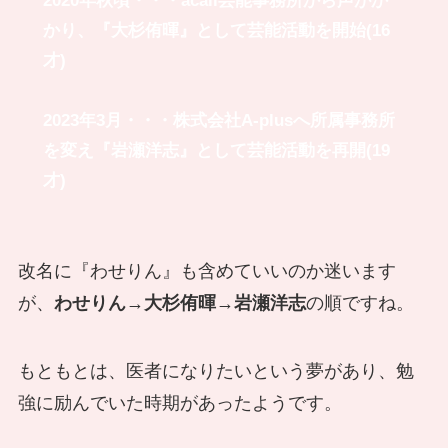
2020年秋頃・・・acali芸能事務所から声がか
かり、『大杉侑暉』として芸能活動を開始(16
才)
2023年3月・・・株式会社A-plusへ所属事務所
を変え『岩瀬洋志』として芸能活動を再開(19
才)
改名に『わせりん』も含めていいのか迷います
が、
わせりん
→
大杉侑暉
→
岩瀬洋志
の順ですね。
もともとは、医者になりたいという夢があり、勉
強に励んでいた時期があったようです。