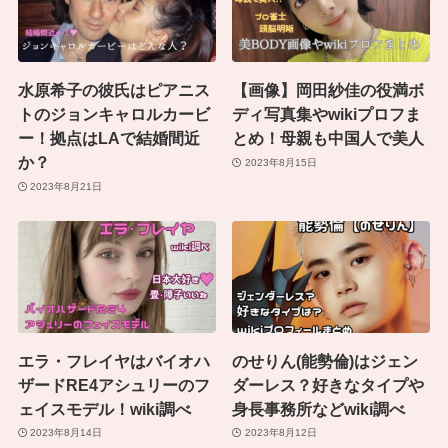
水原希子の彼氏はピアニス
【画像】岡田紗佳の役満ボ
トのジョンキャロルカービ
ディ写真集やwikiプロフま
ー！拠点はLAで結婚間近
とめ！母親も中国人で美人
か？
2023年8月15日
2023年8月21日
エラ・フレイヤはバイオハ
のせりん(能勢倫)はジェン
ザードRE4アシュリーのフ
ダーレス？好きなタイプや
ェイスモデル！wiki調べ
身長事務所などwiki調べ
2023年8月14日
2023年8月12日