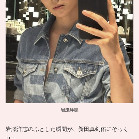
岩瀬洋志
岩瀬洋志のふとした瞬間が、新田真剣佑にそっく
り！